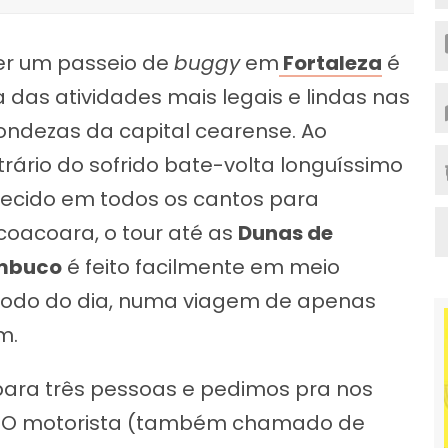
er um passeio de
buggy
em
Fortaleza
é
 das atividades mais legais e lindas nas
ondezas da capital cearense. Ao
trário do sofrido bate-volta longuíssimo
recido em todos os cantos para
icoacoara, o tour até as
Dunas de
mbuco
é feito facilmente em meio
íodo do dia, numa viagem de apenas
m.
ara três pessoas e pedimos pra nos
. O motorista (também chamado de