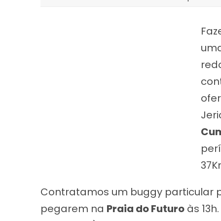
Faz
uma
red
con
ofe
Jer
Cu
per
37K
Contratamos um buggy particular p
pegarem na
Praia do Futuro
às 13h