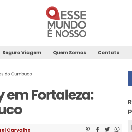
Seguro Viagem
Quem Somos
Contato
nas do Cumbuco
 em Fortaleza:
R
uco
p
ael Carvalho