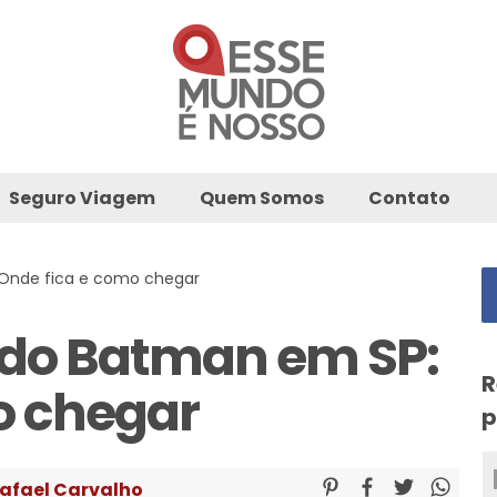
Seguro Viagem
Quem Somos
Contato
 Onde fica e como chegar
 do Batman em SP:
R
o chegar
p
afael Carvalho