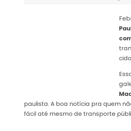
Feb
Pau
com
tra
cid
Ess
gale
Mad
paulista. A boa notícia pra quem n
fácil até mesmo de transporte públ